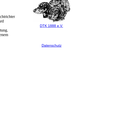
htrichter
ard
DTK 1888 e.V.
tung.
henem
Datenschutz