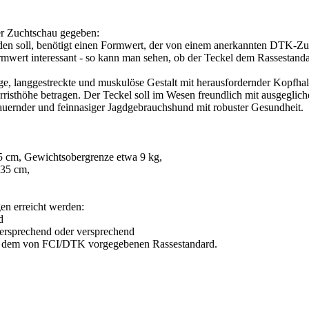
er Zuchtschau gegeben:
den soll, benötigt einen Formwert, der von einem anerkannten DTK-Zuc
ormwert interessant - so kann man sehen, ob der Teckel dem Rassestand
ige, langgestreckte und muskulöse Gestalt mit herausfordernder Kopfhal
rristhöhe betragen. Der Teckel soll im Wesen freundlich mit ausgeglic
dauernder und feinnasiger Jagdgebrauchshund mit robuster Gesundheit.
5 cm, Gewichtsobergrenze etwa 9 kg,
 35 cm,
n erreicht werden:
d
versprechend oder versprechend
ach dem von FCI/DTK vorgegebenen Rassestandard.