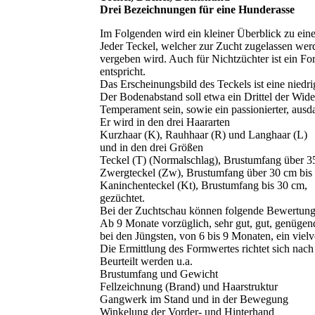
Drei Bezeichnungen für eine Hunderasse
Im Folgenden wird ein kleiner Überblick zu ein
Jeder Teckel, welcher zur Zucht zugelassen wer
vergeben wird. Auch für Nichtzüchter ist ein F
entspricht.
Das Erscheinungsbild des Teckels ist eine niedr
Der Bodenabstand soll etwa ein Drittel der Wide
Temperament sein, sowie ein passionierter, aus
Er wird in den drei Haararten
Kurzhaar (K), Rauhhaar (R) und Langhaar (L)
und in den drei Größen
Teckel (T) (Normalschlag), Brustumfang über 3
Zwergteckel (Zw), Brustumfang über 30 cm bis
Kaninchenteckel (Kt), Brustumfang bis 30 cm,
gezüchtet.
Bei der Zuchtschau können folgende Bewertunge
Ab 9 Monate vorzüglich, sehr gut, gut, genügen
bei den Jüngsten, von 6 bis 9 Monaten, ein viel
Die Ermittlung des Formwertes richtet sich n
Beurteilt werden u.a.
Brustumfang und Gewicht
Fellzeichnung (Brand) und Haarstruktur
Gangwerk im Stand und in der Bewegung
Winkelung der Vorder- und Hinterhand