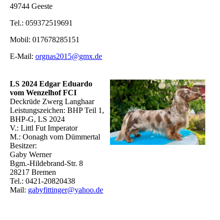
49744 Geeste
Tel.: 059372519691
Mobil: 017678285151
E-Mail:
orgnas2015@gmx.de
LS 2024 Edgar Eduardo
vom Wenzelhof FCI
Deckrüde Zwerg Langhaar
Leistungszeichen: BHP Teil 1,
BHP-G, LS 2024
V.: Littl Fut Imperator
M.: Oonagh vom Dümmertal
Besitzer:
Gaby Werner
Bgm.-Hildebrand-Str. 8
28217 Bremen
Tel.: 0421-20820438
Mail:
gabyfittinger@yahoo.de