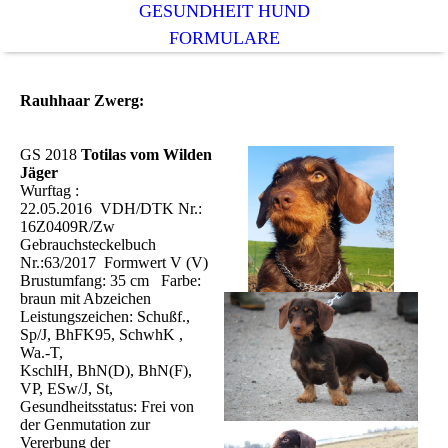
GESUNDHEIT HUND
FORMULARE
Rauhhaar Zwerg:
GS 2018
Totilas vom Wilden
Jäger
Wurftag :
22.05.2016 VDH/DTK Nr.:
16Z0409R/Zw
Gebrauchsteckelbuch
Nr.:63/2017 Formwert V (V)
Brustumfang: 35 cm Farbe:
braun mit Abzeichen
Leistungszeichen: Schußf.,
Sp/J, BhFK95, SchwhK ,
Wa.-T,
KschlH, BhN(D), BhN(F),
VP, ESw/J, St,
Gesundheitsstatus: Frei von
der Genmutation zur
Vererbung der