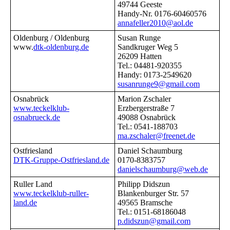
49744 Geeste
Handy-Nr. 0176-60460576
annafeller2010@aol.de
Oldenburg / Oldenburg
Susan Runge
www.
dtk-oldenburg.de
Sandkruger Weg 5
26209 Hatten
Tel.: 04481-920355
Handy: 0173-2549620
susanrunge9@gmail.com
Osnabrück
Marion Zschaler
www.teckelklub-
Erzbergerstraße 7
osnabrueck.de
49088 Osnabrück
Tel.: 0541-188703
ma.zschaler@freenet.de
Ostfriesland
Daniel Schaumburg
DTK-Gruppe-Ostfriesland.de
0170-8383757
danielschaumburg@web.de
Ruller Land
Philipp Didszun
www.teckelklub-ruller-
Blankenburger Str. 57
land.de
49565 Bramsche
Tel.: 0151-68186048
p.didszun@gmail.com