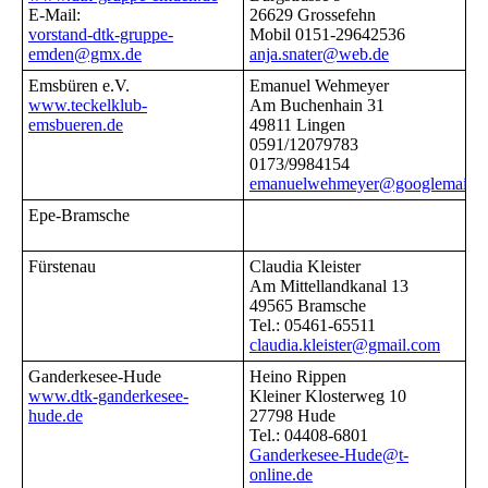
E-Mail:
26629 Grossefehn
vorstand-dtk-gruppe-
Mobil 0151-29642536
emden@gmx.de
anja.snater@web.de
Emsbüren e.V.
Emanuel Wehmeyer
www.teckelklub-
Am Buchenhain 31
emsbueren.de
49811 Lingen
0591/12079783
0173/9984154
emanuelwehmeyer@googlemail.
Epe-Bramsche
Fürstenau
Claudia Kleister
Am Mittellandkanal 13
49565 Bramsche
Tel.: 05461-65511
claudia.kleister@gmail.com
Ganderkesee-Hude
Heino Rippen
www.dtk-ganderkesee-
Kleiner Klosterweg 10
hude.de
27798 Hude
Tel.: 04408-6801
Ganderkesee-Hude@t-
online.de