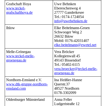
Grafschaft Hoya
Uwe Behnken
www.teckel-
Ebereschenweg 4
grafschafthoya.de
27777 Ganderkesee
Tel.: 0174-1724054
info@uwebehnken.de
Ihlow
Elke Beitelmann-Groen
Schwooger Weg 2
26632 Ihlow
Mobil: 0176-42031407
elke.beitelmann@ewetel.net
Melle-Grönegau
Vera Bröcker
www.teckel-melle-
Kollegienwall 45
groenegau.de
49143 Bissendorf
Tel.: 05402-6115
vera.broecker@teckel-melle-
groenegau.de
Nordhorn-Emsland e.V.
Ina Heißler-Hanne
www.dtk-gruppe-nordhorn-
Querstr.37
emsland.com
48527 Nordhorn
0178-3302099
Oldenburger Münsterland
Anna Feller
Ludgeristraße 12