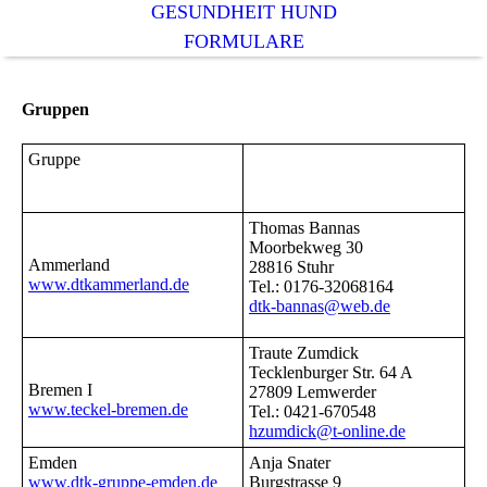
GESUNDHEIT HUND
FORMULARE
Gruppen
Gruppe
Thomas Bannas
Moorbekweg 30
Ammerland
28816 Stuhr
www.dtkammerland.de
Tel.: 0176-32068164
dtk-bannas@web.de
Traute Zumdick
Tecklenburger Str. 64 A
Bremen I
27809 Lemwerder
www.teckel-bremen.de
Tel.: 0421-670548
hzumdick@t-online.de
Emden
Anja Snater
www.dtk-gruppe-emden.de
Burgstrasse 9