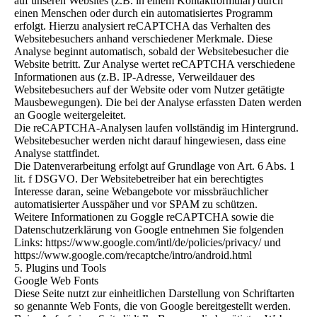
auf unseren Websites (z.B. in einem Kontaktformular) durch
einen Menschen oder durch ein automatisiertes Programm
erfolgt. Hierzu analysiert reCAPTCHA das Verhalten des
Websitebesuchers anhand verschiedener Merkmale. Diese
Analyse beginnt automatisch, sobald der Websitebesucher die
Website betritt. Zur Analyse wertet reCAPTCHA verschiedene
Informationen aus (z.B. IP-Adresse, Verweildauer des
Websitebesuchers auf der Website oder vom Nutzer getätigte
Mausbewegungen). Die bei der Analyse erfassten Daten werden
an Google weitergeleitet.
Die reCAPTCHA-Analysen laufen vollständig im Hintergrund.
Websitebesucher werden nicht darauf hingewiesen, dass eine
Analyse stattfindet.
Die Datenverarbeitung erfolgt auf Grundlage von Art. 6 Abs. 1
lit. f DSGVO. Der Websitebetreiber hat ein berechtigtes
Interesse daran, seine Webangebote vor missbräuchlicher
automatisierter Ausspäher und vor SPAM zu schützen.
Weitere Informationen zu Goggle reCAPTCHA sowie die
Datenschutzerklärung von Google entnehmen Sie folgenden
Links: https://www.google.com/intl/de/policies/privacy/ und
https://www.google.com/recaptche/intro/android.html
5. Plugins und Tools
Google Web Fonts
Diese Seite nutzt zur einheitlichen Darstellung von Schriftarten
so genannte Web Fonts, die von Google bereitgestellt werden.