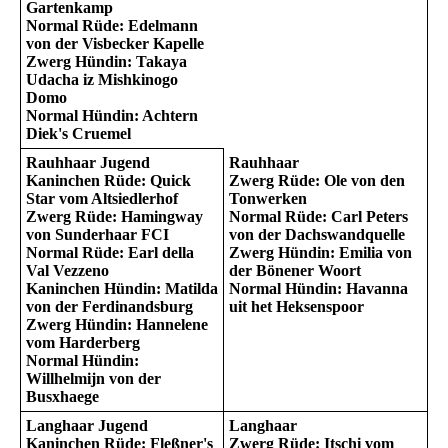
Gartenkamp
Normal Rüde: Edelmann
von der Visbecker Kapelle
Zwerg Hündin: Takaya
Udacha iz Mishkinogo
Domo
Normal Hündin: Achtern
Diek's Cruemel
Rauhhaar Jugend
Rauhhaar
Kaninchen Rüde: Quick
Zwerg Rüde: Ole von den
Star vom Altsiedlerhof
Tonwerken
Zwerg Rüde: Hamingway
Normal Rüde: Carl Peters
von Sunderhaar FCI
von der Dachswandquelle
Normal Rüde: Earl della
Zwerg Hündin: Emilia von
Val Vezzeno
der Bönener Woort
Kaninchen Hündin: Matilda
Normal Hündin: Havanna
von der Ferdinandsburg
uit het Heksenspoor
Zwerg Hündin: Hannelene
vom Harderberg
Normal Hündin:
Willhelmijn von der
Busxhaege
Langhaar Jugend
Langhaar
Kaninchen Rüde: Fleßner's
Zwerg Rüde: Itschi vom