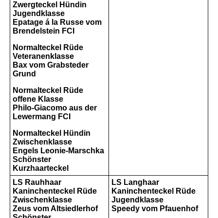
Zwergteckel Hündin
Jugendklasse
Epatage á la Russe vom
Brendelstein FCI
Normalteckel Rüde
Veteranenklasse
Bax vom Grabsteder
Grund
Normalteckel Rüde
offene Klasse
Philo-Giacomo aus der
Lewermang FCI
Normalteckel Hündin
Zwischenklasse
Engels Leonie-Marschka
Schönster
Kurzhaarteckel
LS Rauhhaar
LS Langhaar
Kaninchenteckel Rüde
Kaninchenteckel Rüde
Zwischenklasse
Jugendklasse
Zeus vom Altsiedlerhof
Speedy vom Pfauenhof
Schönster