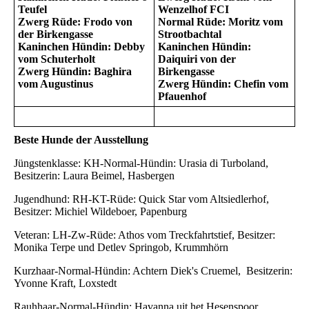
Teufel
Wenzelhof FCI
Zwerg Rüde: Frodo von
Normal Rüde: Moritz vom
der Birkengasse
Strootbachtal
Kaninchen Hündin: Debby
Kaninchen Hündin:
vom Schuterholt
Daiquiri von der
Zwerg Hündin: Baghira
Birkengasse
vom Augustinus
Zwerg Hündin: Chefin vom
Pfauenhof
Beste Hunde der Ausstellung
Jüngstenklasse: KH-Normal-Hündin: Urasia di Turboland,
Besitzerin: Laura Beimel, Hasbergen
Jugendhund: RH-KT-Rüde: Quick Star vom Altsiedlerhof,
Besitzer: Michiel Wildeboer, Papenburg
Veteran: LH-Zw-Rüde: Athos vom Treckfahrtstief, Besitzer:
Monika Terpe und Detlev Springob, Krummhörn
Kurzhaar-Normal-Hündin: Achtern Diek's Cruemel, Besitzerin:
Yvonne Kraft, Loxstedt
Rauhhaar-Normal-Hündin: Havanna uit het Hesenspoor,