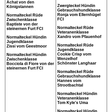
Achat von den
Zwergteckel Hündin
Königstannen
Gebrauchshundklasse
Ronja vom Ellernhügel
Normalteckel Rüde
FCI
Zwischenklasse
Baptiste von der
Normalteckel Rüde
steinernen Furt FCI
Veteranenklasse
Xandro vom Pfauenhof
Normalteckel Hündin
Jugendklasse
Normalteckel Rüde
Zissi vom Geestmoor
Jugendklasse
Cookie Crisp vom
Normalteckel Hündin
Wenzelhof
Zwischenklasse
Schönster Langhaar
Bocciola di Fiore von der
steinernen Furt FCI
Normalteckel Rüde
Gebrauchshundklasse
Hannes vom
Strootbachtal
Normalteckel Hündin
Veteranenklasse
Tom Kyle's Uma
Normalteckel Hündin