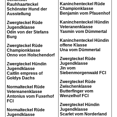
Kaninchenteckel Rüde
Rauhhaarteckel
Championklasse
Schönster Hund der
Benjamin vom Pfauenhof
Ausstellung
Kaninchenteckel Hündin
Zwergteckel Rüde
Veteranenklasse
Jugendklasse
Yasmin vom Dümmertal
Odin von der Stefans
Burg
Kaninchenteckel Hündin
offene Klasse
Zwergteckel Rüde
Una vom Dümmertal
Championklasse
Onno von Holschendorf
Zwergteckel Rüde
Jugendklasse
Zwergteckel Hündin
Jin vom
Jugendklasse
Siebenmorgenwald FCI
Caitlin empress of
Goldys Dachs
Zwergteckel Rüde
Zwischenklasse
Normalteckel Rüde
Butterfinger vom
Vetereanenklasse
Wenzelhof FCI
Antonius vom Fuxerhof
FCI
Zwergteckel Hündin
Jugendklasse
Normalteckel Rüde
Scarlet vom Norderland
Jugendklasse