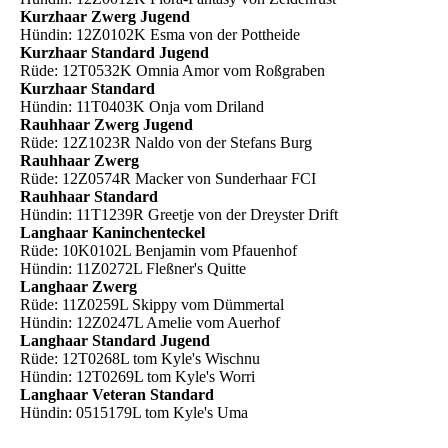
Kurzhaar Zwerg Jugend
Hündin: 12Z0102K Esma von der Pottheide
Kurzhaar Standard Jugend
Rüde: 12T0532K Omnia Amor vom Roßgraben
Kurzhaar Standard
Hündin: 11T0403K Onja vom Driland
Rauhhaar Zwerg Jugend
Rüde: 12Z1023R Naldo von der Stefans Burg
Rauhhaar Zwerg
Rüde: 12Z0574R Macker von Sunderhaar FCI
Rauhhaar Standard
Hündin: 11T1239R Greetje von der Dreyster Drift
Langhaar Kaninchenteckel
Rüde: 10K0102L Benjamin vom Pfauenhof
Hündin: 11Z0272L Fleßner's Quitte
Langhaar Zwerg
Rüde: 11Z0259L Skippy vom Dümmertal
Hündin: 12Z0247L Amelie vom Auerhof
Langhaar Standard Jugend
Rüde: 12T0268L tom Kyle's Wischnu
Hündin: 12T0269L tom Kyle's Worri
Langhaar Veteran Standard
Hündin: 0515179L tom Kyle's Uma