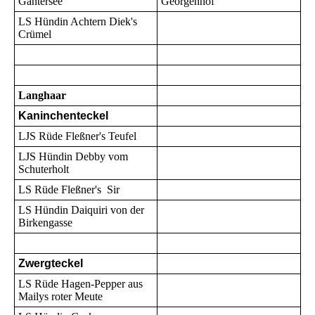
Gantersee
Georgenhof
LS Hündin Achtern Diek's
Crümel
Langhaar
Kaninchenteckel
LJS Rüde Fleßner's Teufel
LJS Hündin Debby vom
Schuterholt
LS Rüde Fleßner's Sir
LS Hündin Daiquiri von der
Birkengasse
Zwergteckel
LS Rüde Hagen-Pepper aus
Mailys roter Meute