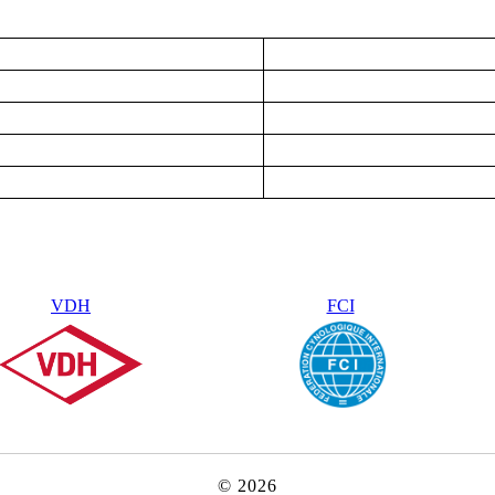
VDH
FCI
© 2026